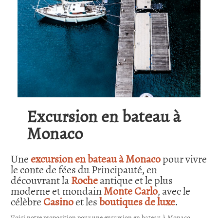
Excursion en bateau à
Monaco
Une
excursion en bateau à Monaco
pour vivre
le conte de fées du Principauté, en
découvrant la
Roche
antique et le plus
moderne et mondain
Monte Carlo
, avec le
célèbre
Casino
et les
boutiques de luxe
.
Voici notre proposition pour une excursion en bateau à Monaco.