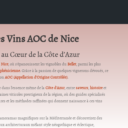
es Vins AOC de Nice
au Cœur de la Côte d’Azur
t
Nice
, où s’épanouissent les vignobles du
Bellet
, parmi les plus
 phénicienne
. Grâce à la passion de quelques vignerons dévoués, ce
tion
AOC (Appellation d’Origine Contrôlée)
.
r dans l’essence même de la
Côte d’Azur
, entre
saveurs
,
histoire
et
ines viticoles prestigieux de la région, où des guides spécialisés
rares et les méthodes raffinées qui donnent naissance à ces vins
panoramas magnifiques sur la Méditerranée et découvrirez des
yaux architecturaux mêlant style néogothique et éclectique,