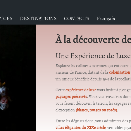
VICES
DESTINATIONS
CONTACTS
Français
À la découverte d
Une Expérience de Luxe 
Explorez les collines anciennes qui entouren
anciens de France, datant de la
colonisation
vin unique bénéficie depuis 1941 de l’appella
Cette
expérience de luxe
vous invite à plonge
paysages préservés
. Vous visiterez deux doma
vous feront découvrir le terroir, les cépages 
d’exception
(blancs, rouges ou rosés)
.
Entre les dégustations, vous admirerez des 
villas élégantes du XIXe siècle
, véritables jo