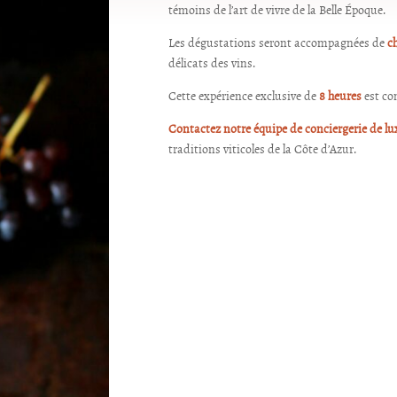
témoins de l’art de vivre de la Belle Époque.
Les dégustations seront accompagnées de
c
délicats des vins.
Cette expérience exclusive de
8 heures
est co
Contactez notre équipe de conciergerie de lu
traditions viticoles de la Côte d’Azur.