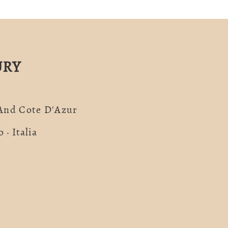
URY
 And Cote D'Azur
 · Italia