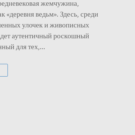
редневековая жемчужина,
ак «деревня ведьм». Здесь, среди
менных улочек и живописных
 ждет аутентичный роскошный
ный для тех,...