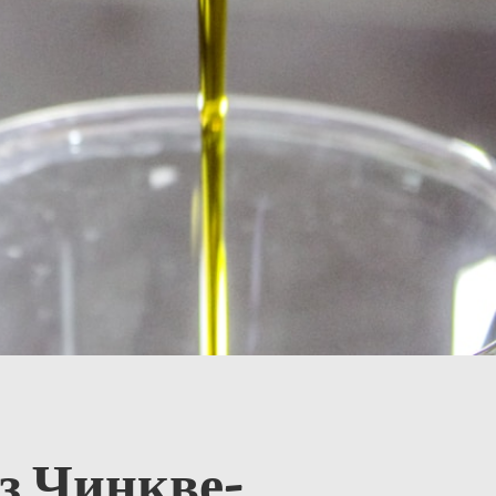
з Чинкве-