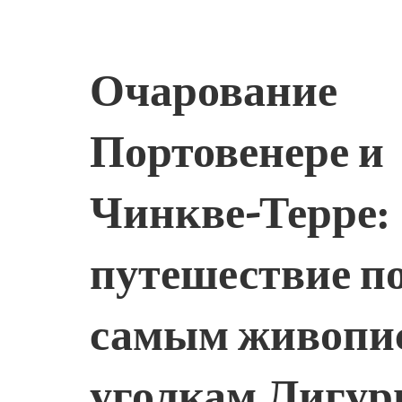
Очарование
Портовенере и
Чинкве-Терре:
путешествие п
самым живопи
уголкам Лигур