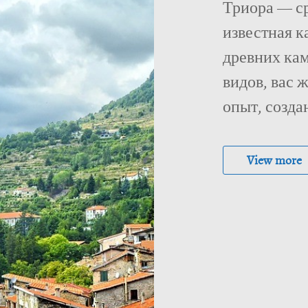
Триора — с
известная к
древних ка
видов, вас
опыт, создан
View more