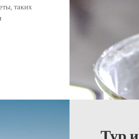
еты, таких
и
Тур и