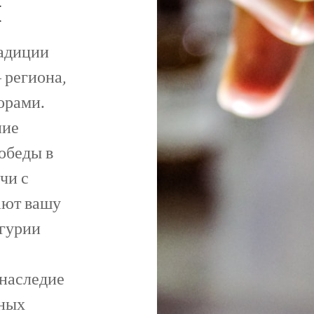
и
радиции
 региона,
орами.
ние
обеды в
чи с
ают вашу
гурии
 наследие
ьных