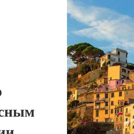
о
сным
ии