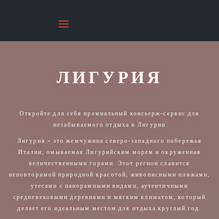
ЛИГУРИЯ
Откройте для себя премиальный консьерж-сервис для
незабываемого отдыха в Лигурии
Лигурия – это жемчужина северо-западного побережья
Италии, омываемая Лигурийским морем и окруженная
величественными горами. Этот регион славится
неповторимой природной красотой, живописными пляжами,
утесами с панорамными видами, аутентичными
средневековыми деревнями и мягким климатом, который
делает его идеальным местом для отдыха круглый год.