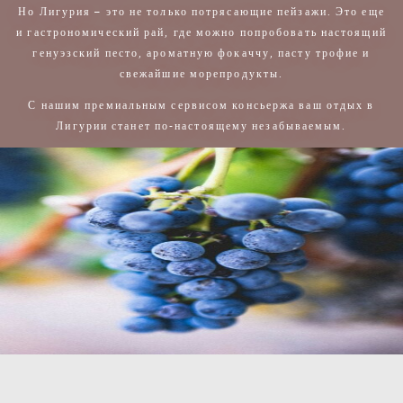
Но Лигурия – это не только потрясающие пейзажи. Это еще
и гастрономический рай, где можно попробовать настоящий
генуэзский песто, ароматную фокаччу, пасту трофие и
свежайшие морепродукты.
С нашим премиальным сервисом консьержа ваш отдых в
Лигурии станет по-настоящему незабываемым.